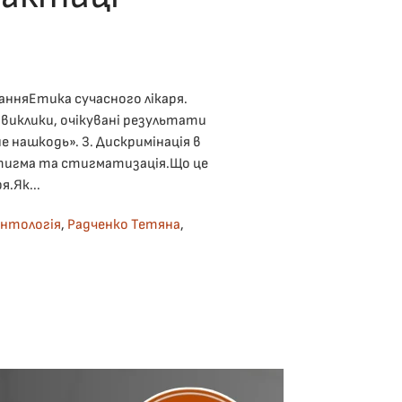
Ї
.
анняЕтика сучасного лікаря.
 виклики, очікувані результати
е нашкодь». 3. Дискримінація в
 Стигма та стигматизація.Що це
я.Як...
нтологія
,
Радченко Тетяна
,