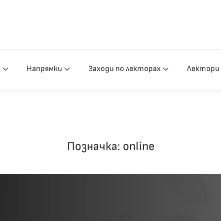
х
Напрямки
Заходи по лекторах
Лектори
Позначка:
online