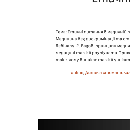
О
Тема: Етичні питання в медичній 
Медицина без дискримінації та ст
вебінару. 2. Базові принципи меди
медицині та як її розпізнати.Прих
таке, чому виникає та як її уникати
online
,
Дитяча стоматолог