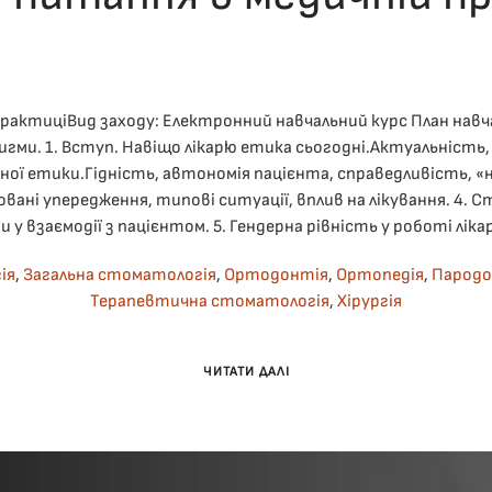
ПУБЛІКУВАВ(ЛА)
ДРОНІНА ЮЛІЯ
,
02.12.2025
. ОПУБЛІКОВАНО В
ЛЕКЦІ
практиціВид заходу: Електронний навчальний курс План навч
игми. 1. Вступ. Навіщо лікарю етика сьогодні.Актуальність,
чної етики.Гідність, автономія пацієнта, справедливість, «н
овані упередження, типові ситуації, вплив на лікування. 4.
 у взаємодії з пацієнтом. 5. Гендерна рівність у роботі лікар
ія
,
Загальна стоматологія
,
Ортодонтія
,
Ортопедія
,
Пародо
Терапевтична стоматологія
,
Хірургія
ЧИТАТИ ДАЛІ