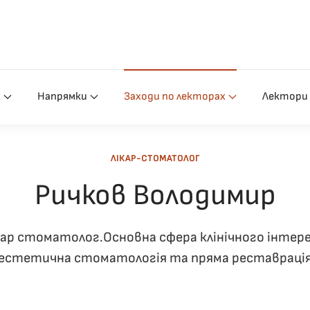
х
Напрямки
Заходи по лекторах
Лектори
ЛІКАР-СТОМАТОЛОГ
Ричков Володимир
кар стоматолог.Основна сфера клінічного інтере
естетична стоматологія та пряма реставраці