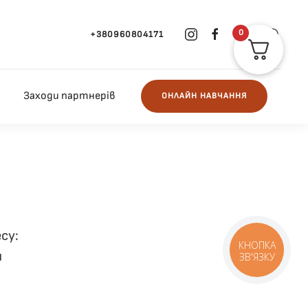
0
+380960804171
Заходи партнерів
ОНЛАЙН НАВЧАННЯ
су:
я