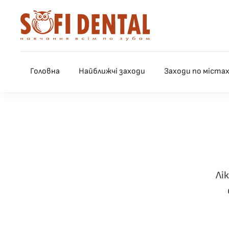
Skip to main content
Головна
Найближчі заходи
Заходи по міста
Лі