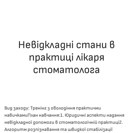
Невідкладні стани в
практиці лікаря
стоматолога
ОПУБЛІКУВАВ(ЛА)
ДРОНІНА ЮЛІЯ
,
06.12.2025
. ОПУБЛІКОВАНО
В
ЛЕКЦІЇ
.
Вид заходу: Тренінг з оволодіння практичми
навичкамиПлан навчання:1. ​Юридичні аспекти надання
невідкладної допомоги в стоматологічній практиці2. ​
Алгоритм розпізнавання та швидкої стабілізації