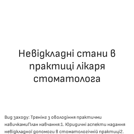
Невідкладні стани в
практиці лікаря
стоматолога
ОПУБЛІКУВАВ(ЛА)
ДРОНІНА ЮЛІЯ
,
06.12.2025
. ОПУБЛІКОВАНО
В
ЛЕКЦІЇ
.
Вид заходу: Тренінг з оволодіння практичми
навичкамиПлан навчання:1. ​Юридичні аспекти надання
невідкладної допомоги в стоматологічній практиці2. ​