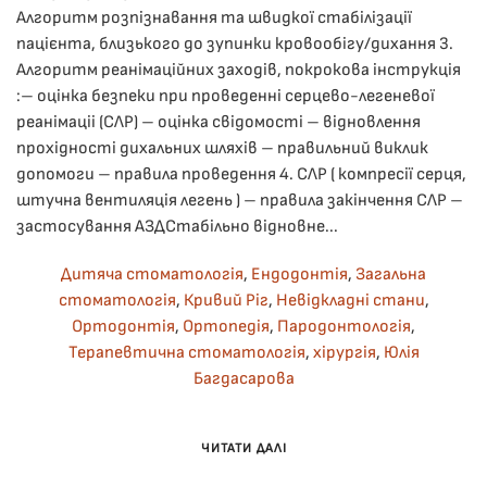
Алгоритм розпізнавання та швидкої стабілізації
пацієнта, близького до зупинки кровообігу/дихання 3.
Алгоритм реанімаційних заходів, покрокова інструкція
:– оцінка безпеки при проведенні серцево-легеневої
реанімаціі (СЛР) – оцінка свідомості – відновлення
прохідності дихальних шляхів – правильний виклик
допомоги – правила проведення 4. СЛР ( компресії серця,
штучна вентиляція легень ) – правила закінчення СЛР –
застосування АЗДСтабільно відновне...
Дитяча стоматологія
,
Ендодонтія
,
Загальна
стоматологія
,
Кривий Ріг
,
Невідкладні стани
,
Ортодонтія
,
Ортопедія
,
Пародонтологія
,
Терапевтична стоматологія
,
хірургія
,
Юлія
Багдасарова
ЧИТАТИ ДАЛІ