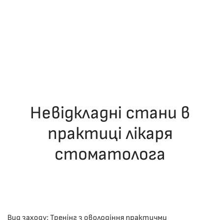
Невідкладні стани в
практиці лікаря
стоматолога
ОПУБЛІКУВАВ(ЛА)
ДРОНІНА ЮЛІЯ
,
06.12.2025
. ОПУБЛІКОВАНО
В
ЛЕКЦІЇ
.
Вид заходу: Тренінг з оволодіння практичми