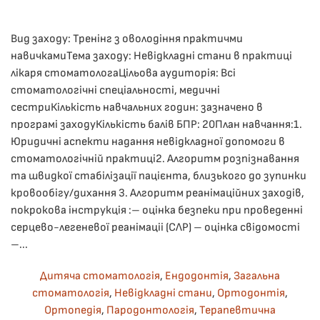
Вид заходу: Тренінг з оволодіння практичми
навичкамиТема заходу: Невідкладні стани в практиці
лікаря стоматологаЦільова аудиторія: Всі
стоматологічні спеціальності, медичні
сестриКількість навчальних годин: зазначено в
програмі заходуКількість балів БПР: 20План навчання:1. ​
Юридичні аспекти надання невідкладної допомоги в
стоматологічній практиці2. ​Алгоритм розпізнавання
та швидкої стабілізації пацієнта, близького до зупинки
кровообігу/дихання 3. Алгоритм реанімаційних заходів,
покрокова інструкція :– оцінка безпеки при проведенні
серцево-легеневої реанімаціі (СЛР) – оцінка свідомості
–...
Дитяча стоматологія
,
Ендодонтія
,
Загальна
стоматологія
,
Невідкладні стани
,
Ортодонтія
,
Ортопедія
,
Пародонтологія
,
Терапевтична