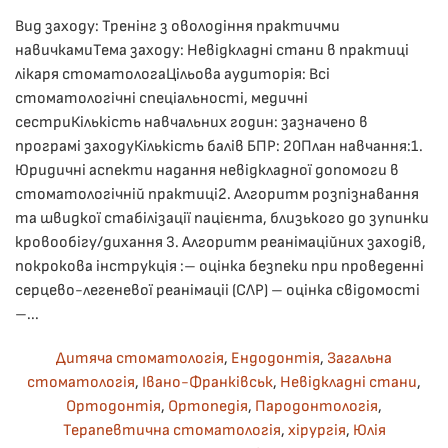
Вид заходу: Тренінг з оволодіння практичми
навичкамиТема заходу: Невідкладні стани в практиці
лікаря стоматологаЦільова аудиторія: Всі
стоматологічні спеціальності, медичні
сестриКількість навчальних годин: зазначено в
програмі заходуКількість балів БПР: 20План навчання:1. ​
Юридичні аспекти надання невідкладної допомоги в
стоматологічній практиці2. ​Алгоритм розпізнавання
та швидкої стабілізації пацієнта, близького до зупинки
кровообігу/дихання 3. Алгоритм реанімаційних заходів,
покрокова інструкція :– оцінка безпеки при проведенні
серцево-легеневої реанімаціі (СЛР) – оцінка свідомості
–...
Дитяча стоматологія
,
Ендодонтія
,
Загальна
стоматологія
,
Івано-Франківськ
,
Невідкладні стани
,
Ортодонтія
,
Ортопедія
,
Пародонтологія
,
Терапевтична стоматологія
,
хірургія
,
Юлія