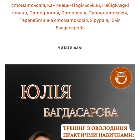
стоматологія
,
Камʼянець-Подільський
,
Невідкладні
стани
,
Ортодонтія
,
Ортопедія
,
Пародонтологія
,
Терапевтична стоматологія
,
хірургія
,
Юлія
Багдасарова
ЧИТАТИ ДАЛІ