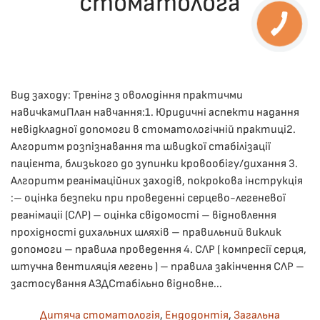
стоматолога
ОПУБЛІКУВАВ(ЛА)
ДРОНІНА ЮЛІЯ
,
11.12.2025
. ОПУБЛІКОВАНО В
ЛЕКЦІЇ
.
Вид заходу: Тренінг з оволодіння практичми
навичкамиПлан навчання:1. ​Юридичні аспекти надання
невідкладної допомоги в стоматологічній практиці2. ​
Алгоритм розпізнавання та швидкої стабілізації
пацієнта, близького до зупинки кровообігу/дихання 3.
Алгоритм реанімаційних заходів, покрокова інструкція
:– оцінка безпеки при проведенні серцево-легеневої
реанімаціі (СЛР) – оцінка свідомості – відновлення
прохідності дихальних шляхів – правильний виклик
допомоги – правила проведення 4. СЛР ( компресії серця,
штучна вентиляція легень ) – правила закінчення СЛР –
застосування АЗДСтабільно відновне...
Дитяча стоматологія
,
Ендодонтія
,
Загальна