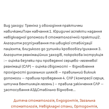
ОПУБЛІКУВАВ(ЛА)
ДРОНІНА ЮЛІЯ
,
10.12.2025
. ОПУБЛІКОВАНО В
ЛЕКЦІЇ
.
Вид заходу: Тренінг з оволодіння практичми
навичкамиПлан навчання:1. ​Юридичні аспекти надання
невідкладної допомоги в стоматологічній практиці2. ​
Алгоритм розпізнавання та швидкої стабілізації
пацієнта, близького до зупинки кровообігу/дихання 3.
Алгоритм реанімаційних заходів, покрокова інструкція
:– оцінка безпеки при проведенні серцево-легеневої
реанімаціі (СЛР) – оцінка свідомості – відновлення
прохідності дихальних шляхів – правильний виклик
допомоги – правила проведення 4. СЛР ( компресії серця,
штучна вентиляція легень ) – правила закінчення СЛР –
застосування АЗДСтабільно відновне...
Дитяча стоматологія
,
Ендодонтія
,
Загальна
стоматологія
,
Невідкладні стани
,
Ортодонтія
,