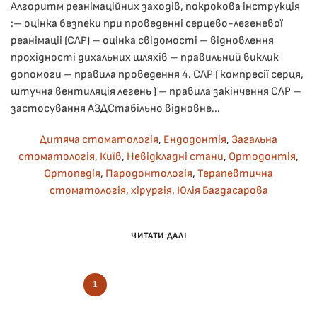
Алгоритм реанімаційних заходів, покрокова інструкція
:– оцінка безпеки при проведенні серцево-легеневої
реанімаціі (СЛР) – оцінка свідомості – відновлення
прохідності дихальних шляхів – правильний виклик
допомоги – правила проведення 4. СЛР ( компресії серця,
штучна вентиляція легень ) – правила закінчення СЛР –
застосування АЗДСтабільно відновне...
Дитяча стоматологія
,
Ендодонтія
,
Загальна
стоматологія
,
Київ
,
Невідкладні стани
,
Ортодонтія
,
Ортопедія
,
Пародонтологія
,
Терапевтична
стоматологія
,
хірургія
,
Юлія Багдасарова
ЧИТАТИ ДАЛІ
1
2
3
4
5