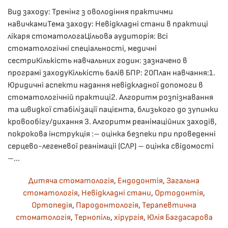
Вид заходу: Тренінг з оволодіння практичми
навичкамиТема заходу: Невідкладні стани в практиці
лікаря стоматологаЦільова аудиторія: Всі
стоматологічні спеціальності, медичні
сестриКількість навчальних годин: зазначено в
програмі заходуКількість балів БПР: 20План навчання:1. ​
Юридичні аспекти надання невідкладної допомоги в
стоматологічній практиці2. ​Алгоритм розпізнавання
та швидкої стабілізації пацієнта, близького до зупинки
кровообігу/дихання 3. Алгоритм реанімаційних заходів,
покрокова інструкція :– оцінка безпеки при проведенні
серцево-легеневої реанімаціі (СЛР) – оцінка свідомості
–...
Дитяча стоматологія
,
Ендодонтія
,
Загальна
стоматологія
,
Невідкладні стани
,
Ортодонтія
,
Ортопедія
,
Пародонтологія
,
Терапевтична
стоматологія
,
Тернопіль
,
хірургія
,
Юлія Багдасарова