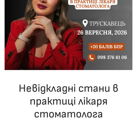
Невідкладні стани в
практиці лікаря
стоматолога
ОПУБЛІКУВАВ(ЛА)
ДРОНІНА ЮЛІЯ
,
09.12.2025
. ОПУБЛІКОВАНО
В
ЛЕКЦІЇ
.