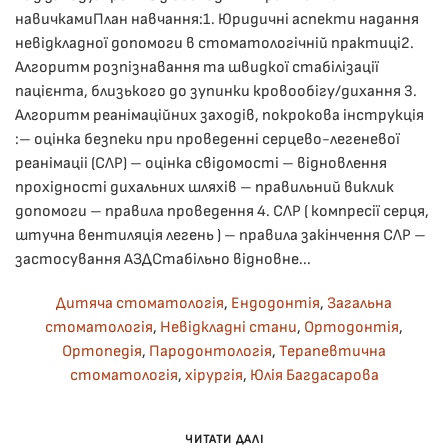
навичкамиПлан навчання:1. ​Юридичні аспекти надання
невідкладної допомоги в стоматологічній практиці2. ​
Алгоритм розпізнавання та швидкої стабілізації
пацієнта, близького до зупинки кровообігу/дихання 3.
Алгоритм реанімаційних заходів, покрокова інструкція
:– оцінка безпеки при проведенні серцево-легеневої
реанімаціі (СЛР) – оцінка свідомості – відновлення
прохідності дихальних шляхів – правильний виклик
допомоги – правила проведення 4. СЛР ( компресії серця,
штучна вентиляція легень ) – правила закінчення СЛР –
застосування АЗДСтабільно відновне...
Дитяча стоматологія
,
Ендодонтія
,
Загальна
стоматологія
,
Невідкладні стани
,
Ортодонтія
,
Ортопедія
,
Пародонтологія
,
Терапевтична
стоматологія
,
хірургія
,
Юлія Багдасарова
ЧИТАТИ ДАЛІ