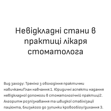
Невідкладні стани в
практиці лікаря
стоматолога
ОПУБЛІКУВАВ(ЛА)
ДРОНІНА ЮЛІЯ
,
05.12.2025
. ОПУБЛІКОВАНО
В
ЛЕКЦІЇ
.
Вид заходу: Тренінг з оволодіння практичми
навичкамиПлан навчання:1. ​Юридичні аспекти надання
невідкладної допомоги в стоматологічній практиці2. ​
Алгоритм розпізнавання та швидкої стабілізації
пацієнта, близького до зупинки кровообігу/дихання 3.