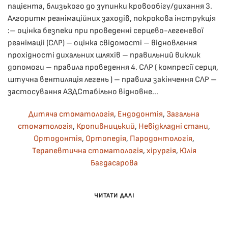
пацієнта, близького до зупинки кровообігу/дихання 3.
Алгоритм реанімаційних заходів, покрокова інструкція
:– оцінка безпеки при проведенні серцево-легеневої
реанімаціі (СЛР) – оцінка свідомості – відновлення
прохідності дихальних шляхів – правильний виклик
допомоги – правила проведення 4. СЛР ( компресії серця,
штучна вентиляція легень ) – правила закінчення СЛР –
застосування АЗДСтабільно відновне...
Дитяча стоматологія
,
Ендодонтія
,
Загальна
стоматологія
,
Кропивницький
,
Невідкладні стани
,
Ортодонтія
,
Ортопедія
,
Пародонтологія
,
Терапевтична стоматологія
,
хірургія
,
Юлія
Багдасарова
ЧИТАТИ ДАЛІ