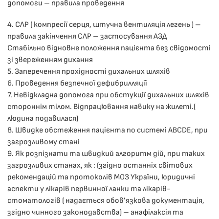
допомоги – правила проведення
4. СЛР ( компресії серця, штучна вентиляція легень ) –
правила закінчення СЛР – застосування АЗД
Стабільно відновне положення пацієнта без свідомості
зі звереженням дихання
5. Заперечення прохідності дихальних шляхів
6.​ Проведення безпечної дефибрилляції
7. Невідкладна допомога при обстукції дихальних шляхів
стороннім тілом. Відпрацювання навику на жилеті.(
людина подавилася)
8. ​Швидке обстеження пацієнта по системі ABCDE, при
загрозливому стані
9.​ Як розпізнати та швидкий алгоритм дій, при таких
загрозливих станах, як : (згідно останніх світових
рекомендацій та протоколів МОЗ України, юридичні
аспекти у лікарів первинної ланки та лікарів-
стоматологів ( надається обов’язкова документація,
згідно чинного законодавства) – анафілаксія та