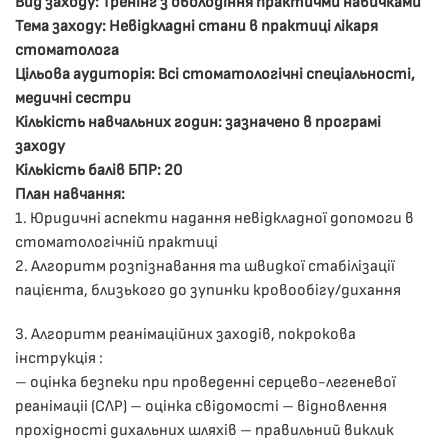
Вид заходу: Тренінг з оволодіння практичми навичками
Тема заходу: Невідкладні стани в практиці лікаря
стоматолога
Цільова аудиторія: Всі стоматологічні спеціальності,
медичні сестри
Кількість навчальних годин: зазначено в програмі
заходу
Кількість балів БПР: 20
План навчання:
1. ​Юридичні аспекти надання невідкладної допомоги в
стоматологічній практиці
2. ​Алгоритм розпізнавання та швидкої стабілізації
пацієнта, близького до зупинки кровообігу/дихання
3. Алгоритм реанімаційних заходів, покрокова
інструкція :
– оцінка безпеки при проведенні серцево-легеневої
реанімаціі (СЛР) – оцінка свідомості – відновлення
прохідності дихальних шляхів – правильний виклик