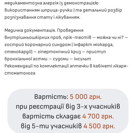
медикаментозна алергія із демонстрацією
використанням шприца-ручки ) та детальний розбір
розпізнавання стату і лікуванням.
Медична документація. Проведення
внутрішньошкірних проб, прік-тестів – можна чи ні? –
гострий коронарний синдром ( інфаркт міокарда,
стенокардії) – гіпертонічний криз – приступ
бронхіальної астми – судоми – інсульт
Рекомендації по комплектації аптечки в кабінеті лікаря-
стоматолога
Вартість:
5 000 грн.
при реєстрації від 3-х учасників
вартість складає
4 700 грн.
від 5-ти учасників
4 500 грн.