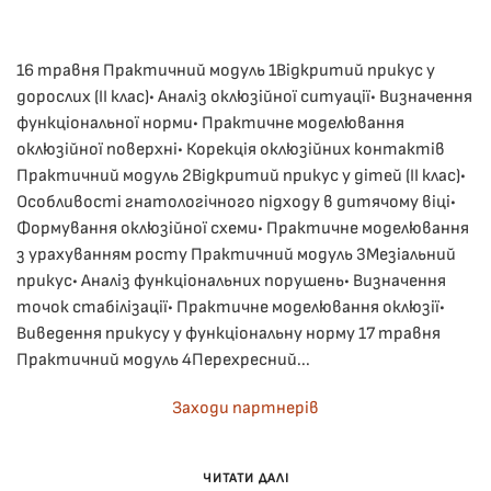
В
ЛЕКЦІЇ
.
16 травня Практичний модуль 1Відкритий прикус у
дорослих (II клас)• Аналіз оклюзійної ситуації• Визначення
функціональної норми• Практичне моделювання
оклюзійної поверхні• Корекція оклюзійних контактів
Практичний модуль 2Відкритий прикус у дітей (II клас)•
Особливості гнатологічного підходу в дитячому віці•
Формування оклюзійної схеми• Практичне моделювання
з урахуванням росту Практичний модуль 3Мезіальний
прикус• Аналіз функціональних порушень• Визначення
точок стабілізації• Практичне моделювання оклюзії•
Виведення прикусу у функціональну норму 17 травня
Практичний модуль 4Перехресний...
Заходи партнерів
ЧИТАТИ ДАЛІ