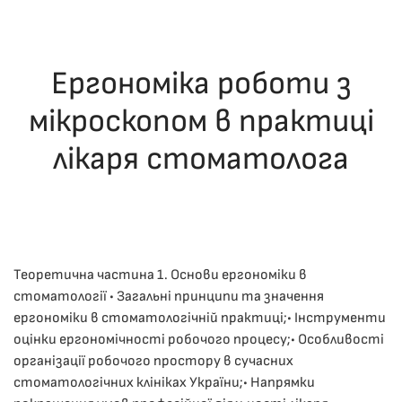
Ергономіка роботи з
мікроскопом в практиці
лікаря стоматолога
ОПУБЛІКУВАВ(ЛА)
ДРОНІНА ЮЛІЯ
,
05.12.2025
. ОПУБЛІКОВАНО
В
ЛЕКЦІЇ
.
Теоретична частина 1. Основи ергономіки в
стоматології • Загальні принципи та значення
ергономіки в стоматологічній практиці;• Інструменти
оцінки ергономічності робочого процесу;• Особливості
організації робочого простору в сучасних
стоматологічних клініках України;• Напрямки