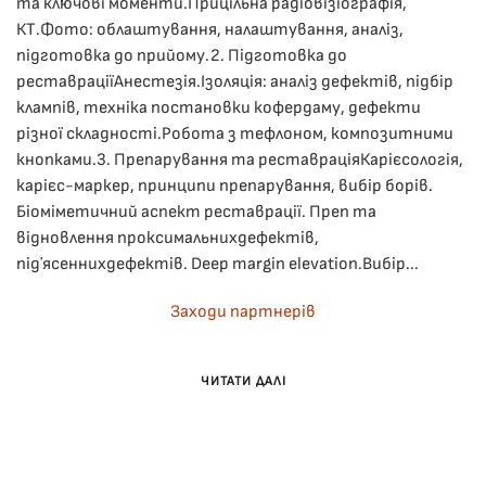
та ключові моменти.Прицільна радіовізіографія,
КТ.Фото: облаштування, налаштування, аналіз,
підготовка до прийому.2. Підготовка до
реставраціїАнестезія.Ізоляція: аналіз дефектів, підбір
клампів, техніка постановки кофердаму, дефекти
різної складності.Робота з тефлоном, композитними
кнопками.3. Препарування та реставраціяКарієсологія,
карієс-маркер, принципи препарування, вибір борів.
Біоміметичний аспект реставрації. Преп та
відновлення проксимальнихдефектів,
підʼясеннихдефектів. Deep margin elevation.Вибір...
Заходи партнерів
ЧИТАТИ ДАЛІ