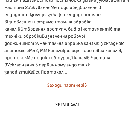
пацієнтаДіагностикаПостановка діагнозуКласифікація
Частина 2.ЛікуванняМетоди обезболення в
ендодонтіїІзоляція зуба.(преендодонтичне
відновлення)Інструментальна обробка
каналівСтворення доступу, вибір інструментів та
техніки обробкиВизначення робочої
довжиниІнструментальна обробка каналів з складною
анатомієюМБ2, ММ каналиІригація кореневих каналів,
протоколМетодики обтурації каналів Частина
3Ускладнення в первинному ендо та як
запобігтиКейсиПротокол...
Заходи партнерів
ЧИТАТИ ДАЛІ