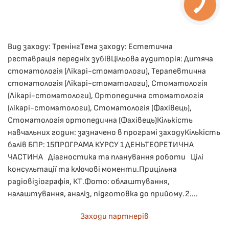
ОПУБЛІКУВАВ(ЛА)
ДРОНІНА ЮЛІЯ
,
08.12.2025
. ОПУБЛІКОВАНО
В
ЛЕКЦІЇ
.
Вид заходу: ТренінгТема заходу: Естетична
реставрація передніх зубівЦільова аудиторія: Дитяча
стоматологія (Лікарі-стоматологи), Терапевтична
стоматологія (Лікарі-стоматологи), Стоматологія
(Лікарі-стоматологи), Ортопедична стоматологія
(лікарі-стоматологи), Стоматологія (Фахівець),
Стоматологія ортопедична (Фахівець)Кількість
навчальних годин: зазначено в програмі заходуКількість
балів БПР: 15ПРОГРАМА КУРСУ 1 ДЕНЬТЕОРЕТИЧНА
ЧАСТИНА Діагностика та планування роботи Цілі
консультації та ключові моменти.Прицільна
радіовізіографія, КТ.Фото: облаштування,
налаштування, аналіз, підготовка до прийому.2....
Заходи партнерів