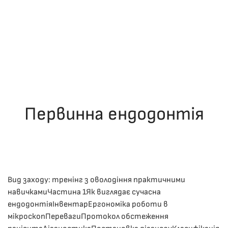
Первинна ендодонтія
ОПУБЛІКУВАВ(ЛА)
ДРОНІНА ЮЛІЯ
,
06.12.2025
. ОПУБЛІКОВАНО
В
ЛЕКЦІЇ
.
Вид заходу: тренінг з оволодіння практичними
навичкамиЧастина 1Як виглядає сучасна
ендодонтіяІнвентарЕргономіка роботи в
мікроскопПеревагиПротокол обстеження