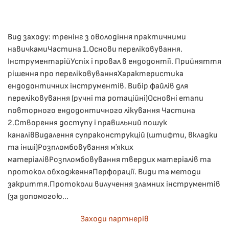
ЛЕКЦІЇ
.
Вид заходу: тренінг з оволодіння практичними
навичкамиЧастина 1.Основи переліковування.
ІнструментарійУспіх і провал в ендодонтії. Прийняття
рішення про переліковуванняХарактеристика
ендодонтичних інструментів. Вибір файлів для
переліковування (ручні та ротаційні)Основні етапи
повторного ендодонтичного лікування Частина
2.Створення доступу і правильний пошук
каналівВидалення супраконструкцій (штифти, вкладки
та інші)Розпломбовування мʼяких
матеріалівРозпломбовування твердих матеріалів та
протокол обходженняПерфорації. Види та методи
закриття.Протоколи вилучення зламних інструментів
(за допомогою...
Заходи партнерів