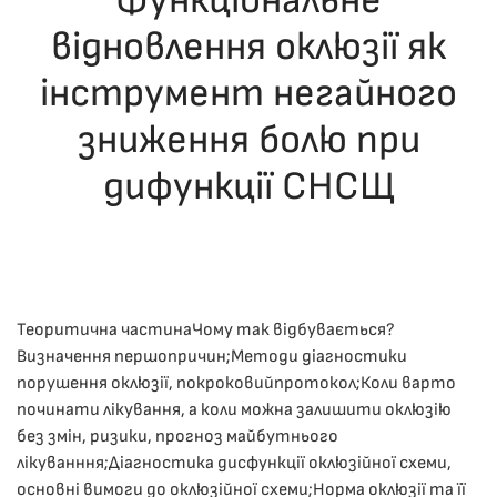
Функціональне
відновлення оклюзії як
інструмент негайного
зниження болю при
дифункції СНСЩ
ОПУБЛІКУВАВ(ЛА)
ДРОНІНА ЮЛІЯ
,
07.12.2025
. ОПУБЛІКОВАНО В
ЛЕКЦІЇ
.
Теоритична частинаЧому так відбувається?
Визначення першопричин;Методи діагностики
порушення оклюзії, покроковийпротокол;Коли варто
починати лікування, а коли можна залишити оклюзію
без змін, ризики, прогноз майбутнього
лікуванння;Діагностика дисфункції оклюзійної схеми,
основні вимоги до оклюзійної схеми;Норма оклюзії та її