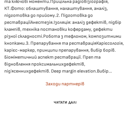
та ключові моменти.Прицільна радіовізіографія,
КТ.Фото: облаштування, налаштування, аналіз,
підготовка до прийому.2. Підготовка до
реставраціїАнестезія.Ізоляція: аналіз дефектів, підбір
клампів, техніка постановки кофердаму, дефекти
різної складності.Робота з тефлоном, композитними
кнопками.3. Препарування та реставраціяКарієсологія,
карієс-маркер, принципи препарування, вибір борів.
Біоміметичний аспект реставрації. Преп та
відновлення проксимальнихдефектів,
підʼясеннихдефектів. Deep margin elevation.Вибір...
Заходи партнерів
ЧИТАТИ ДАЛІ