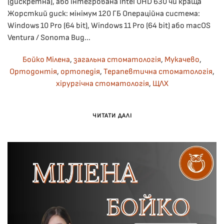
(дискретна), або інтегрована Intel UHD 630 чи краща
Жорсткий диск: мінімум 120 ГБ Операційна система:
Windows 10 Pro (64 bit), Windows 11 Pro (64 bit) або macOS
Ventura / Sonoma Вид...
Бойко Мілена
,
загальна стоматологія
,
Мукачево
,
Ортодонтія
,
ортопедія
,
Терапевтична стоматологія
,
хірургічна стоматологія
,
ЩЛХ
ЧИТАТИ ДАЛІ