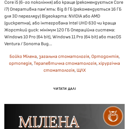
Core i5 (6-го покоління) або краще (рекомендується Core
i7) Оперативна пам’ять: від 8 ГБ (рекомендується 16 ГБ
для 3D перегляду) Відеокарта: NVIDIA або AMD
(дискретна), або інтегрована Intel UHD 630 чи краща
Жорсткий диск: мінімум 120 ГБ Операційна система:
Windows 10 Pro (64 bit), Windows 11 Pro (64 bit) або macOS
Ventura / Sonoma Вид...
Бойко Мілена
,
загальна стоматологія
,
Ортодонтія
,
ортопедія
,
Терапевтична стоматологія
,
хірургічна
стоматологія
,
ЩЛХ
ЧИТАТИ ДАЛІ