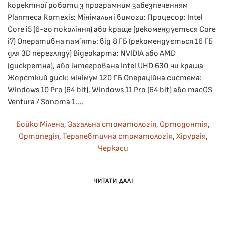
коректної роботи з програмним забезпеченням
Planmeca Romexis: Мінімальні вимоги: Процесор: Intel
Core i5 (6-го покоління) або краще (рекомендується Core
i7) Оперативна пам’ять: від 8 ГБ (рекомендується 16 ГБ
для 3D перегляду) Відеокарта: NVIDIA або AMD
(дискретна), або інтегрована Intel UHD 630 чи краща
Жорсткий диск: мінімум 120 ГБ Операційна система:
Windows 10 Pro (64 bit), Windows 11 Pro (64 bit) або macOS
Ventura / Sonoma 1....
Бойко Мілена
,
Загальна стоматологія
,
Ортодонтія
,
Ортопедія
,
Терапевтична стоматологія
,
Хірургія
,
Черкаси
ЧИТАТИ ДАЛІ