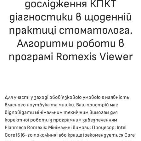
дослідження КПКТ
діагностики в щоденній
практиці стоматолога.
Алгоритми роботи в
програмі Romexis Viewer
ОПУБЛІКУВАВ(ЛА)
ДРОНІНА ЮЛІЯ
,
03.12.2025
. ОПУБЛІКОВАНО
В
ЛЕКЦІЇ
.
Для участі у заході обов’язковою умовою є наявність
власного ноутбука та мишки. Ваш пристрій має
відповідати мінімальним технічним вимогам для
коректної роботи з програмним забезпеченням
Planmeca Romexis: Мінімальні вимоги: Процесор: Intel
Core i5 (6-го покоління) або краще (рекомендується Core