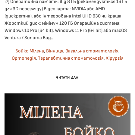
i7) Оперативна пам’ять: від 8 ГБ (рекомендується 16 ГБ
для 3D перегляду) Відеокарта: NVIDIA або AMD
(дискретна), або інтегрована Intel UHD 630 чи краща
Жорсткий диск: мінімум 120 ГБ Операційна система:
Windows 10 Pro (64 bit), Windows 11 Pro (64 bit) або macOS
Ventura / Sonoma Вид...
Бойко Мілена
,
Вінниця
,
Загальна стоматологія
,
Ортопедія
,
Терапевтична стоматологія
,
Хірургія
ЧИТАТИ ДАЛІ