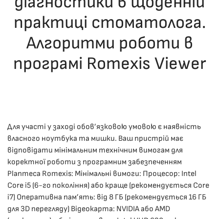
діагностики в щоденній
практиці стоматолога.
Алгоритми роботи в
програмі Romexis Viewer
ОПУБЛІКУВАВ(ЛА)
ДРОНІНА ЮЛІЯ
,
11.12.2025
. ОПУБЛІКОВАНО В
ЛЕКЦІЇ
.
Для участі у заході обов’язковою умовою є наявність
власного ноутбука та мишки. Ваш пристрій має
відповідати мінімальним технічним вимогам для
коректної роботи з програмним забезпеченням
Planmeca Romexis: Мінімальні вимоги: Процесор: Intel
Core i5 (6-го покоління) або краще (рекомендується Core
i7) Оперативна пам’ять: від 8 ГБ (рекомендується 16 ГБ
для 3D перегляду) Відеокарта: NVIDIA або AMD