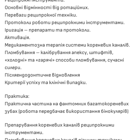
Реципрокні інструменти.
Основні відмінності від ротаційних.
Переваги реципрокної техніки.
Протоколи роботи реципрокними інструментами.
Іригація – препарати та протоколи.
Активація.
Медикаментозна терапія системи кореневих каналів.
Пломбування – калібрування апексу, штифтів,
«холодні» та «гарячі» способи пломбування, сучасні
силери.
Післяендодонтичне відновлення
Критерії успіху та клінічні випадки.
Практика:
Практична частина на фантомних багатокореневих
зубах (робота передбачає використання бінокулярів)
Препарування кореневих каналів реципрокними
інструментами.