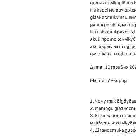
дитячих лікарів та в
На курсі ми розкаж
діагностику пацієн
даних рухів щелепи 
На навчанні разом зі
який протокол лікув
аксіографом та діз
для лікаря-пацієнта-
Дата : 10 травня 20
Місто : Ужгород
1. Чому так відбув
2. Методи діагност
3. Коли варто почин
майбутнього лікува
4. Діагностика дисфу