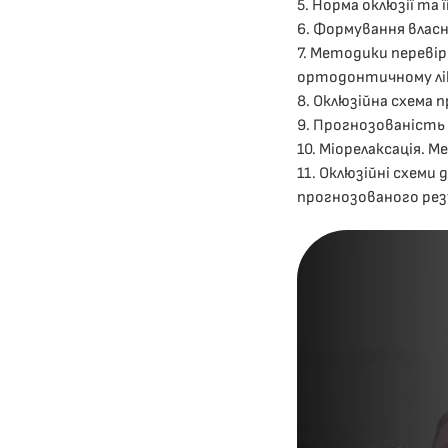
5. Норма оклюзії та ї
6. Формування власно
7. Методики перевір
ортодонтичному лік
8. Оклюзійна схема п
9. Прогнозованість 
10. Міорелаксація. М
11. Оклюзійні схеми
прогнозованого ре