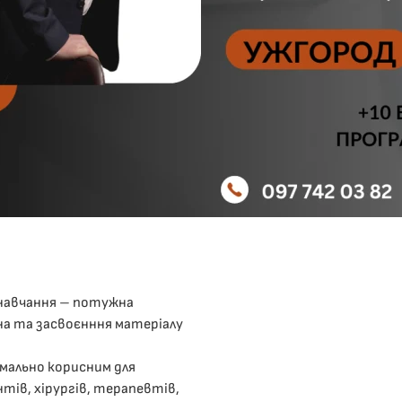
навчання – потужна
а та засвоєнння матеріалу
имально корисним для
тів, хірургів, терапевтів,