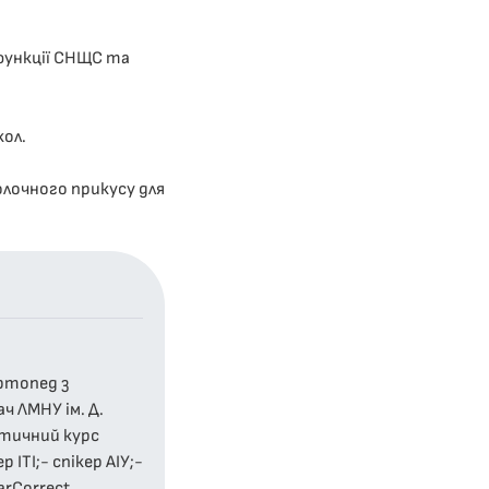
сфункції СНЩС та
кол.
олочного прикусу для
ортопед з
ч ЛМНУ ім. Д.
ктичний курс
ІТІ;- спікер АІУ;-
arCorrect.