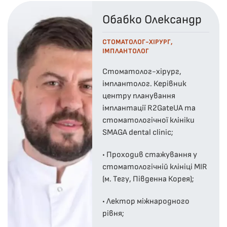
Обабко Олександр
СТОМАТОЛОГ-ХІРУРГ,
ІМПЛАНТОЛОГ
Стоматолог-хірург,
імплантолог. Керівник
центру планування
імплантації R2GateUA та
стоматологічної клініки
SMAGA dental clinic;
• Проходив стажування у
стоматологічній клініці MIR
(м. Тегу, Південна Корея);
• Лектор міжнародного
рівня;