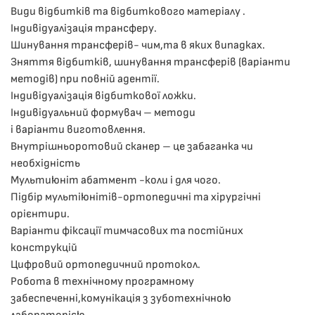
Види відбитків та відбиткового матеріалу .
Індивідуалізація трансферу.
Шинування трансферів- чим,та в яких випадках.
Зняття відбитків, шинування трансферів (варіанти
методів) при повній адентії.
Індивідуалізація відбиткової ложки.
Індивідуальний формувач – методи
і варіанти виготовлення.
Внутрішньоротовий сканер – це забаганка чи
необхідність
Мультиюніт абатмент -коли і для чого.
Підбір мультіюнітів-ортопедичні та хірургічні
орієнтири.
Варіанти фіксації тимчасових та постійних
конструкцій
Цифровий ортопедичний протокол.
Робота в технічному програмному
забеспеченні,комунікація з зуботехнічною