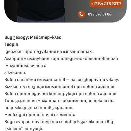
Вид заходу: Майстер-клас
Теорія
Ідеологія протезування на імплантатах .
Алгоритм планування ортопедично-орієнтованого
імплантологічног о
лікування.
Вибір системи імплантатів – на що звернути увагу.
Кількість і позиція імплантатів при повній адентії.
Вибір ортопедичної конструкції при повній адентії.
Типи зєднання імплантат-абатмент,переваги та
недоліки різних типів зєднання.
Необхідні протетичні елементи .
Види супраструктур та їх підбір в залежності від
клінічної ситуації.