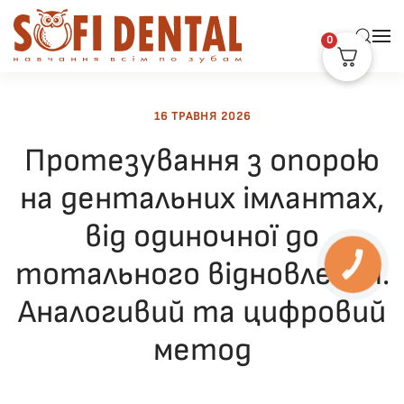
0
Skip to main content
16 ТРАВНЯ 2026
Протезування з опорою
на дентальних імлантах,
від одиночної до
тотального відновлення.
КНОПКА
ЗВ'ЯЗКУ
Аналогивий та цифровий
метод