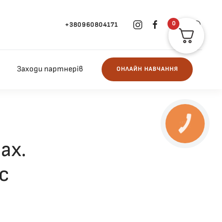
0
+380960804171
Заходи партнерів
ОНЛАЙН НАВЧАННЯ
КНОПКА
ЗВ'ЯЗКУ
ах.
с