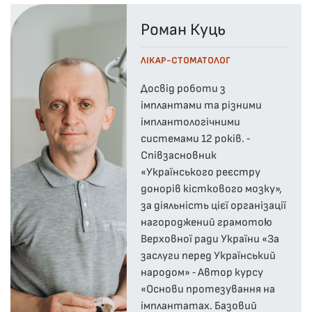
Роман Куць
ЛІКАР-СТОМАТОЛОГ
Досвід роботи з
імплантами та різними
імплантологічними
системами 12 років. ⁃
Співзасновник
«Українського реєстру
донорів кісткового мозку»,
за діяльність цієї організації
нагороджений грамотою
Верховної ради України «За
заслуги перед Український
народом» ⁃ Автор курсу
«Основи протезування на
імплантатах. Базовий