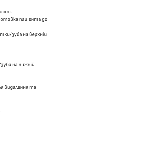
ості.
готовка пацієнта до
тки/зуба на верхній
зуба на нижній
ля видалення та
.