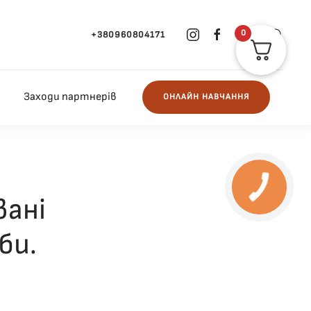
0
+380960804171
Заходи партнерів
ОНЛАЙН НАВЧАННЯ
вані
би.