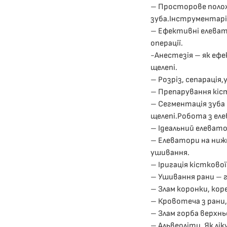
– Просторове полож
зуба.Інструментарій
– Ефективні елеват
операції.
-Анестезія – як еф
щелепі.
– Розріз, сепарація
– Препарування кіс
– Сегментація зуба
щелепі.Робота з ел
– Ідеальний елевато
– Елеватори на нижн
ушивання.
– Іригація кістково
– Ушивання рани – г
– Злам коронки, кор
– Кровотеча з рани
– Злам горба верхнь
– Альвеоліти. Як лі