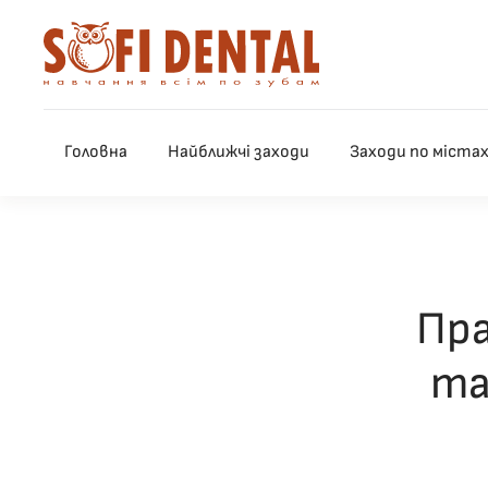
Skip to main content
Головна
Найближчі заходи
Заходи по міста
Пра
та