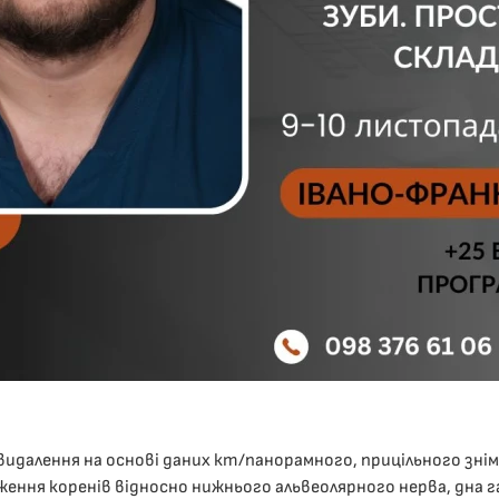
видалення на основі даних кт/панорамного, прицільного знім
ння коренів відносно нижнього альвеолярного нерва, дна г