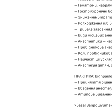
– Гематоми, набряк
– Гострі/хронічні бо
– Зниження/втрата 
– Розходження швів
– Тривале загоєння.
– Види місцевих ане
– Анестетики – необ
– Провідникова анес
– Коли провідникова
– Найчастіші усклад
– Анестезія дітям, 
ПРАКТИКА: Відпрацює
– Прийняття рішень
– Введення анестезі
– Атипове видалення
Увага! Запрошуйте 