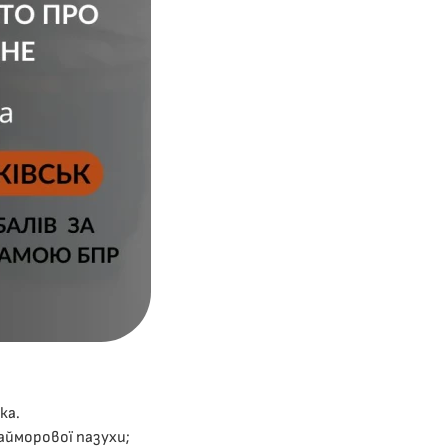
ка.
айморової пазухи;