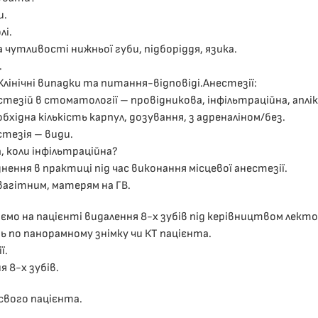
и.
лі.
чутливості нижньої губи, підборіддя, язика.
.
Клінічні випадки та питання-відповіді.Анестезії:
стезій в стоматології – провідникова, інфільтраційна, аплік
хідна кількість карпул, дозування, з адреналіном/без.
тезія – види.
, коли інфільтраційна?
нення в практиці під час виконання місцевої анестезії.
вагітним, матерям на ГВ.
мо на пацієнті видалення 8-х зубів під керівництвом лекто
 по панорамному знімку чи КТ пацієнта.
ї.
 8-х зубів.
свого пацієнта.