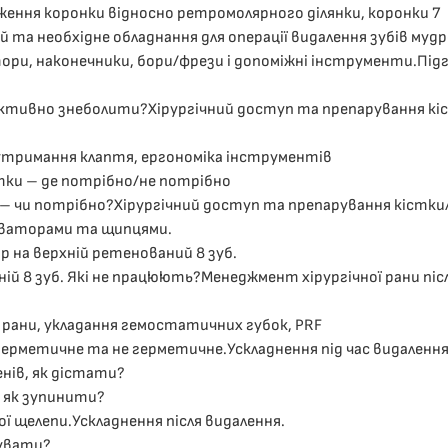
ення коронки відносно ретромолярного ділянки, коронки 7
 та необхідне обладнання для операції видалення зубів мудр
ори, наконечники, бори/фрези і допоміжні інструменти.Під
ективно знеболити?Хірургічний доступ та препарування кіс
,утримання клаптя, ергономіка інструментів
тки – де потрібно/не потрібно
 – чи потрібно?Хірургічний доступ та препарування кістки/
еваторами та щипцями.
р на верхній ретенований 8 зуб.
ій 8 зуб. Які не працюють?Менеджмент хірургічної рани піс
ї рани, укладання гемостатичних губок, PRF
ерметичне та не герметичне.Ускладнення під час видалення
енів, як дістати?
, як зупинити?
ої щелепи.Ускладнення після видалення.
кувати?