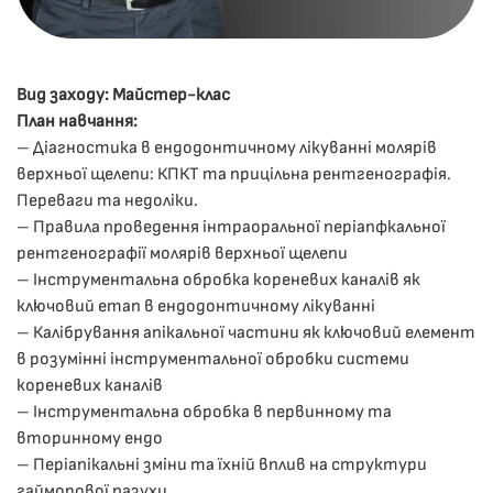
Вид заходу: Майстер-клас
План навчання:
– Діагностика в ендодонтичному лікуванні молярів
верхньої щелепи: КПКТ та прицільна рентгенографія.
Переваги та недоліки.
– Правила проведення інтраоральної періапфкальної
рентгенографії молярів верхньої щелепи
– Інструментальна обробка кореневих каналів як
ключовий етап в ендодонтичному лікуванні
– Калібрування апікальної частини як ключовий елемент
в розумінні інструментальної обробки системи
кореневих каналів
– Інструментальна обробка в первинному та
вторинному ендо
– Періапікальні зміни та їхній вплив на структури
гайморової пазухи