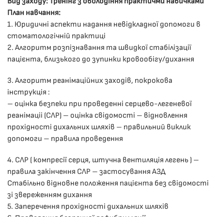
Вид заходу: Тренінг з оволодіння практичми навичками
План навчання:
1. ​Юридичні аспекти надання невідкладної допомоги в
стоматологічній практиці
2. ​Алгоритм розпізнавання та швидкої стабілізації
пацієнта, близького до зупинки кровообігу/дихання
3. Алгоритм реанімаційних заходів, покрокова
інструкція :
– оцінка безпеки при проведенні серцево-легеневої
реанімаціі (СЛР) – оцінка свідомості – відновлення
прохідності дихальних шляхів – правильний виклик
допомоги – правила проведення
4. СЛР ( компресії серця, штучна вентиляція легень ) –
правила закінчення СЛР – застосування АЗД
Стабільно відновне положення пацієнта без свідомості
зі звереженням дихання
5. Заперечення прохідності дихальних шляхів