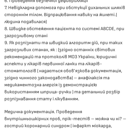
6.​ Проведення безпечної дефибрилляції
7. Невідкладна допомога при обстукції дихальних шляхів
стороннім тілом. Відпрацювання навику на жилеті.(
людина подавилася)
8. ​Швидке обстеження пацієнта по системі ABCDE, при
загрозливому стані
9.​ Як розпізнати та швидкий алгоритм дій, при таких
загрозливих станах, як : (згідно останніх світових
рекомендацій та протоколів МОЗ України, юридичні
аспекти у лікарів первинної ланки та лікарів-
стоматологів ( надається обов’язкова документація,
згідно чинного законодавства) – анафілаксія та
медикаментозна алергія із демонстрацією
використанням шприца-ручки ) та детальний розбір
розпізнавання стату і лікуванням.
Медична документація. Проведення
внутрішньошкірних проб, прік-тестів – можна чи ні? –
гострий коронарний синдром ( інфаркт міокарда,