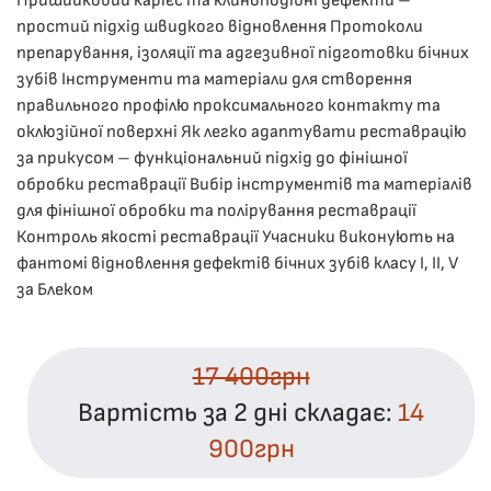
Пришийковий карієс та клиноподібні дефекти –
простий підхід швидкого відновлення Протоколи
препарування, ізоляції та адгезивної підготовки бічних
зубів Інструменти та матеріали для створення
правильного профілю проксимального контакту та
оклюзійної поверхні Як легко адаптувати реставрацію
за прикусом – функціональний підхід до фінішної
обробки реставрації Вибір інструментів та матеріалів
для фінішної обробки та полірування реставрації
Контроль якості реставрації Учасники виконують на
фантомі відновлення дефектів бічних зубів класу I, II, V
за Блеком
17 400грн
Вартість за 2 дні складає:
14
900грн