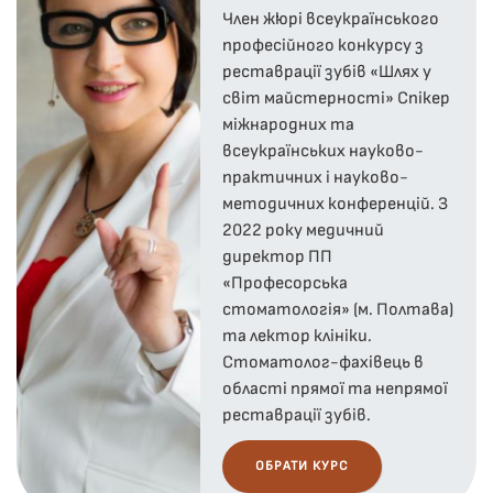
Член жюрі всеукраїнського
професійного конкурсу з
реставрації зубів «Шлях у
світ майстерності» Спікер
міжнародних та
всеукраїнських науково-
практичних і науково-
методичних конференцій. З
2022 року медичний
директор ПП
«Професорська
стоматологія» (м. Полтава)
та лектор клініки.
Стоматолог-фахівець в
області прямої та непрямої
реставрації зубів.
ОБРАТИ КУРС