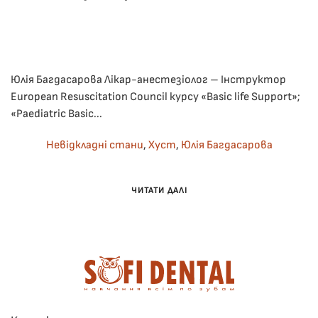
ОПУБЛІКУВАВ(ЛА)
ADMIN
,
25.02.2024
. ОПУБЛІКОВАНО В
ЛЕКЦІЇ
.
ДО
НЕМАЄ КОМЕНТАРІВ
НЕВІДКЛАДНА
ДОПОМОГА
НА
Юлія Багдасарова Лікар-анестезіолог – Інструктор
СТОМАТОЛОГІЧНОМУ
European Resuscitation Council курсу «Basic life Support»;
ПРИЙОМІ.
«Paediatric Basic...
ПРАКТИЧНІ
ПРОТОКОЛИ.
ЗАКОНОДАВЧЕ
Невідкладні стани
,
Хуст
,
Юлія Багдасарова
РЕГУЛЮВАННЯ.
ЧИТАТИ ДАЛІ