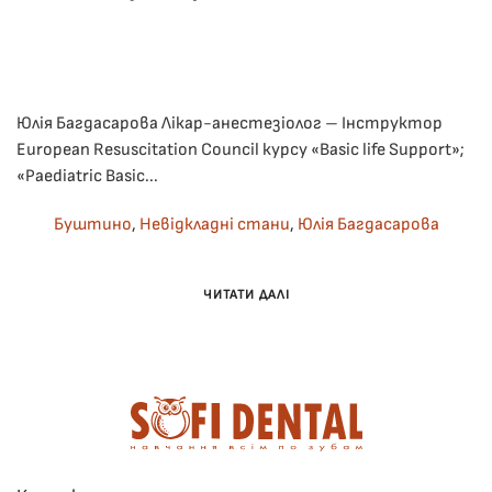
ОПУБЛІКУВАВ(ЛА)
ADMIN
,
24.02.2024
. ОПУБЛІКОВАНО В
ЛЕКЦІЇ
.
ДО
НЕМАЄ КОМЕНТАРІВ
НЕВІДКЛАДНА
ДОПОМОГА
НА
Юлія Багдасарова Лікар-анестезіолог – Інструктор
СТОМАТОЛОГІЧНОМУ
European Resuscitation Council курсу «Basic life Support»;
ПРИЙОМІ.
«Paediatric Basic...
ПРАКТИЧНІ
ПРОТОКОЛИ.
ЗАКОНОДАВЧЕ
Буштино
,
Невідкладні стани
,
Юлія Багдасарова
РЕГУЛЮВАННЯ.
ЧИТАТИ ДАЛІ