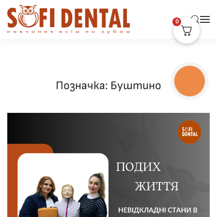
0
Skip to main content
КНОПКА
Позначка:
Буштино
ЗВ'ЯЗКУ